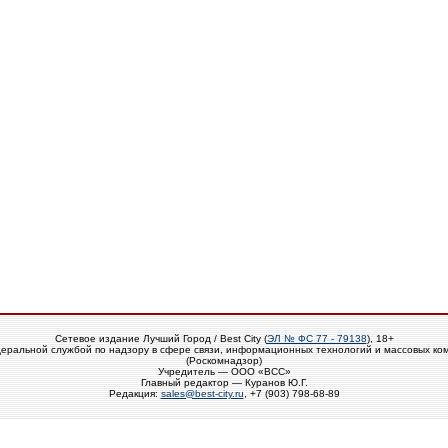
Сетевое издание Лучший Город / Best City (
ЭЛ № ФС 77 - 79138
), 18+
еральной службой по надзору в сфере связи, информационных технологий и массовых ко
(Роскомнадзор)
Учредитель — ООО «ВСС»
Главный редактор — Куранов Ю.Г.
Редакция:
sales@best-city.ru
, +7 (903) 798-68-89