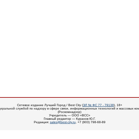
Сетевое издание Лучший Город / Best City (
ЭЛ № ФС 77 - 79138
), 18+
еральной службой по надзору в сфере связи, информационных технологий и массовых ко
(Роскомнадзор)
Учредитель — ООО «ВСС»
Главный редактор — Куранов Ю.Г.
Редакция:
sales@best-city.ru
, +7 (903) 798-68-89