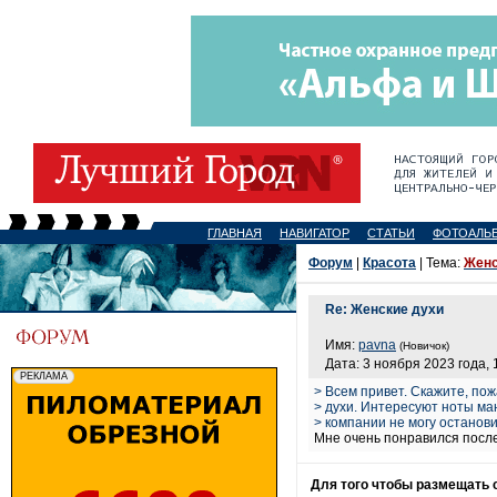
ГЛАВНАЯ
НАВИГАТОР
СТАТЬИ
ФОТОАЛЬ
Форум
|
Красота
| Тема:
Женс
Re: Женские духи
Имя:
pavna
(Новичок)
Дата: 3 ноября 2023 года, 
> Всем привет. Скажите, по
> духи. Интересуют ноты ман
> компании не могу останови
Мне очень понравился после
Для того чтобы размещать