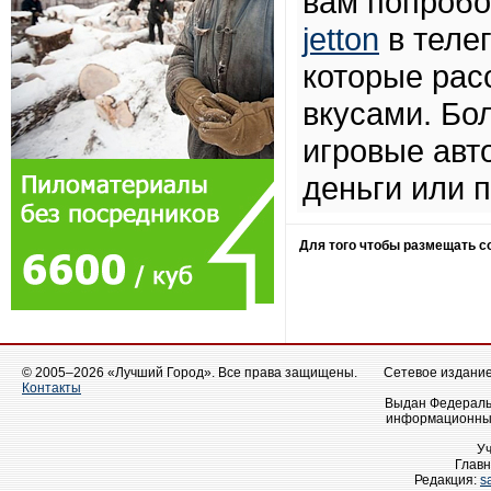
вам попробо
jetton
в теле
которые рас
вкусами. Бо
игровые авт
деньги или 
Для того чтобы размещать 
© 2005–2026 «Лучший Город». Все права защищены.
Сетевое издание 
Контакты
Выдан Федеральн
информационных
У
Главн
Редакция:
s