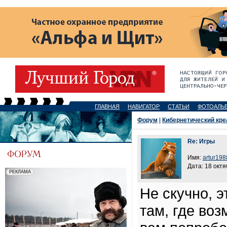
ГЛАВНАЯ
НАВИГАТОР
СТАТЬИ
ФОТОАЛЬ
Форум
|
Кибернетический кре
Re: Игры
Имя:
artur198
Дата: 18 октя
Не скучно, э
там, где во