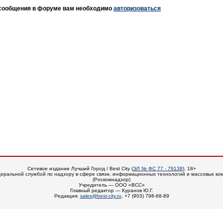
 сообщения в форуме вам необходимо
авторизоваться
Сетевое издание Лучший Город / Best City (
ЭЛ № ФС 77 - 79138
), 18+
еральной службой по надзору в сфере связи, информационных технологий и массовых ко
(Роскомнадзор)
Учредитель — ООО «ВСС»
Главный редактор — Куранов Ю.Г.
Редакция:
sales@best-city.ru
, +7 (903) 798-68-89