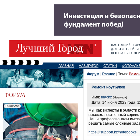
ГЛАВНАЯ
НАВИГАТОР
СТАТЬИ
ФОТОАЛЬ
Форум
|
Разное
| Тема:
Ремон
Ремонт ноутбуков
Имя:
mackz
(Новичок)
Дата: 14 июня 2023 года, 1
Мы, как эксперты в области
высококачественный сервис 
Наши профессионалы имеют 
решать самые сложные задач
https://isupport.kz/notebooks