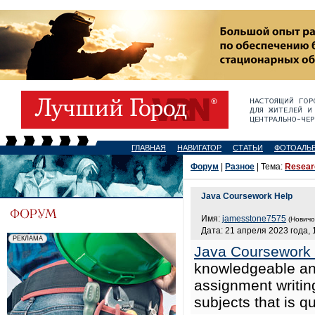
ГЛАВНАЯ
НАВИГАТОР
СТАТЬИ
ФОТОАЛЬ
Форум
|
Разное
| Тема:
Researc
Java Coursework Help
Имя:
jamesstone7575
(Новичо
Дата: 21 апреля 2023 года, 
Java Coursework
knowledgeable and
assignment writing
subjects that is q