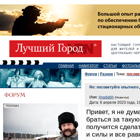
ГЛАВНАЯ
НАВИГАТОР
СТАТЬИ
ФОТОАЛЬ
Форум
|
Разное
| Тема:
посове
Re: посоветуйте опытного
Имя:
jinadabh
(Новичок)
Дата: 6 апреля 2023 года, 1
Привет, я не ду
браться за такую
получится сдела
и силы и все ра