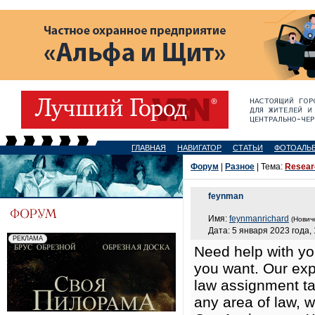
ГЛАВНАЯ
НАВИГАТОР
СТАТЬИ
ФОТОАЛЬ
Форум
|
Разное
| Тема:
Researc
feynman
Имя:
feynmanrichard
(Нович
Дата: 5 января 2023 года, 
Need help with y
you want. Our exp
law assignment ta
any area of law, w