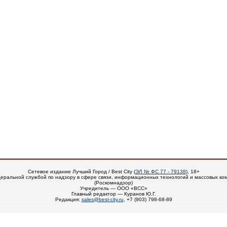
Сетевое издание Лучший Город / Best City (
ЭЛ № ФС 77 - 79138
), 18+
еральной службой по надзору в сфере связи, информационных технологий и массовых ко
(Роскомнадзор)
Учредитель — ООО «ВСС»
Главный редактор — Куранов Ю.Г.
Редакция:
sales@best-city.ru
, +7 (903) 798-68-89