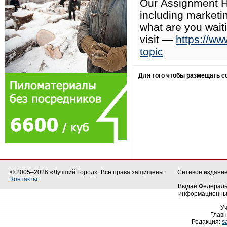
Our Assignment He
including market
what are you waiti
visit —
https://ww
topic
Для того чтобы размещать 
© 2005–2026 «Лучший Город». Все права защищены.
Сетевое издание 
Контакты
Выдан Федеральн
информационных
У
Главн
Редакция:
s