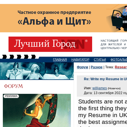
ГЛАВНАЯ
НАВИГАТОР
СТАТЬИ
ФОТОАЛЬ
Форум
|
Разное
| Тема:
Researc
Re: Write my Resume in 
Имя:
willjames
(Новичок)
Дата: 13 сентября 2022 го
Students are not a
the first thing th
my Resume in UK e
the best assignme