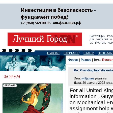
ГЛАВНАЯ
НАВИГАТОР
СТАТЬИ
ФОТОАЛЬ
Форум
|
Разное
| Тема:
Researc
Re: Providing best disserta
Имя:
willjames
(Новичок)
Дата: 20 августа 2022 года,
For all United Kin
information . Guys
on Mechanical Eng
assignment help w