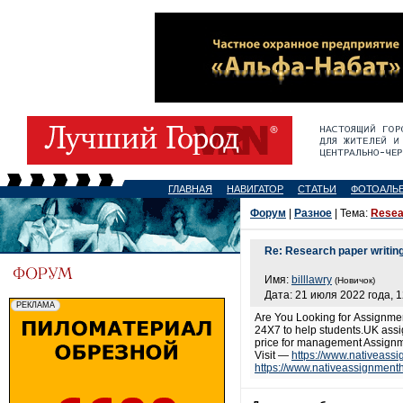
ГЛАВНАЯ
НАВИГАТОР
СТАТЬИ
ФОТОАЛЬ
Форум
|
Разное
| Тема:
Resear
Re: Research paper writing
Имя:
billlawry
(Новичок)
Дата: 21 июля 2022 года, 1
Are You Looking for Assignment
24X7 to help students.UK assig
price for management Assign
Visit —
https://www.nativeass
https://www.nativeassignmenth