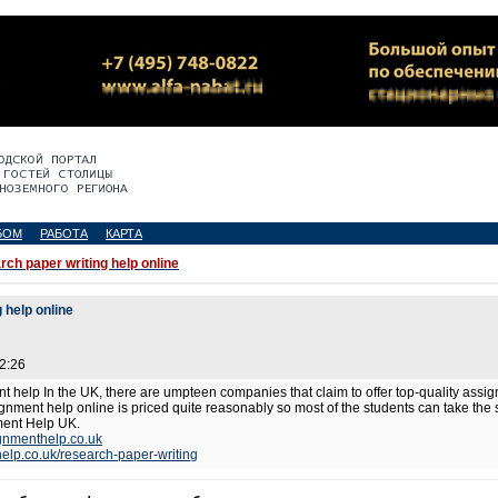
БОМ
РАБОТА
КАРТА
ch paper writing help online
 help online
2:26
 help In the UK, there are umpteen companies that claim to offer top-quality assig
nment help online is priced quite reasonably so most of the students can take the
ment Help UK.
ignmenthelp.co.uk
elp.co.uk/research-paper-writing