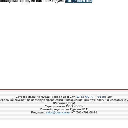
 сообщения в форуме вам необходимо
авторизоваться
Сетевое издание Лучший Город / Best City (
ЭЛ № ФС 77 - 79138
), 18+
еральной службой по надзору в сфере связи, информационных технологий и массовых ко
(Роскомнадзор)
Учредитель — ООО «ВСС»
Главный редактор — Куранов Ю.Г.
Редакция:
sales@best-city.ru
, +7 (903) 798-68-89