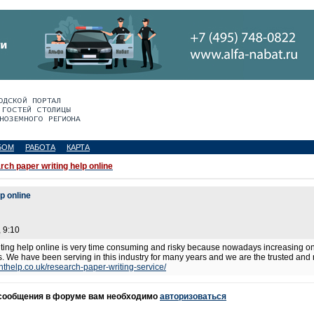
БОМ
РАБОТА
КАРТА
ch paper writing help online
p online
 9:10
ting help online is very time consuming and risky because nowadays increasing onli
s. We have been serving in this industry for many years and we are the trusted and
thelp.co.uk/research-paper-writing-service/
 сообщения в форуме вам необходимо
авторизоваться