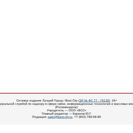
Сетевое издание Лучший Город / Best City (
ЭЛ № ФС 77 - 79138
), 18+
еральной службой по надзору в сфере связи, информационных технологий и массовых ко
(Роскомнадзор)
Учредитель — ООО «ВСС»
Главный редактор — Куранов Ю.Г.
Редакция:
sales@best-city.ru
, +7 (903) 798-68-89