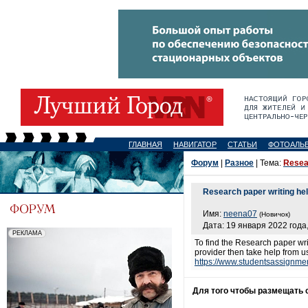
ГЛАВНАЯ
НАВИГАТОР
СТАТЬИ
ФОТОАЛЬ
Форум
|
Разное
| Тема:
Resear
Research paper writing hel
Имя:
neena07
(Новичок)
Дата: 19 января 2022 года,
To find the Research paper wri
provider then take help from u
https://www.studentsassignmen
Для того чтобы размещать