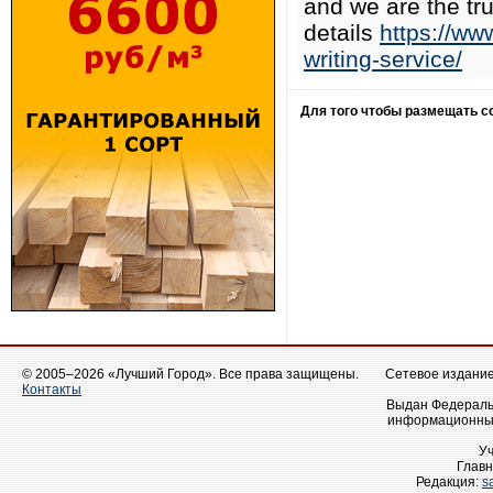
and we are the tr
details
https://ww
writing-service/
Для того чтобы размещать 
© 2005–2026 «Лучший Город». Все права защищены.
Сетевое издание 
Контакты
Выдан Федеральн
информационных
У
Главн
Редакция:
s