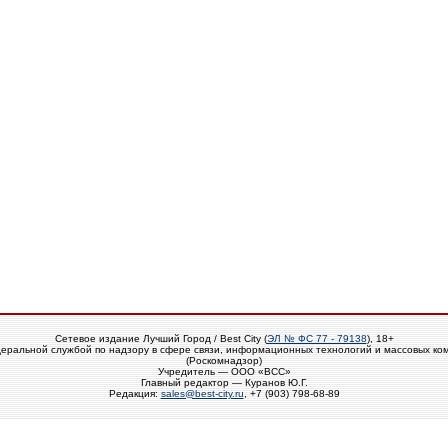
Сетевое издание Лучший Город / Best City (
ЭЛ № ФС 77 - 79138
), 18+
еральной службой по надзору в сфере связи, информационных технологий и массовых ко
(Роскомнадзор)
Учредитель — ООО «ВСС»
Главный редактор — Куранов Ю.Г.
Редакция:
sales@best-city.ru
, +7 (903) 798-68-89