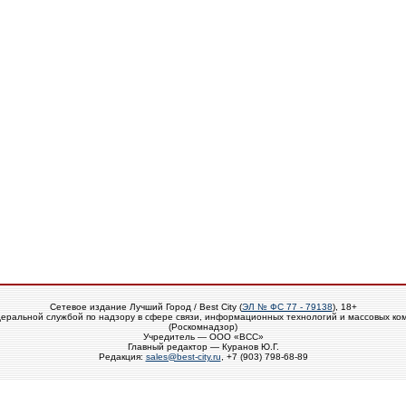
Сетевое издание Лучший Город / Best City (
ЭЛ № ФС 77 - 79138
), 18+
еральной службой по надзору в сфере связи, информационных технологий и массовых ко
(Роскомнадзор)
Учредитель — ООО «ВСС»
Главный редактор — Куранов Ю.Г.
Редакция:
sales@best-city.ru
, +7 (903) 798-68-89