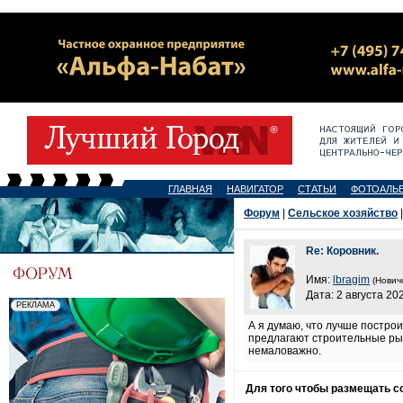
ГЛАВНАЯ
НАВИГАТОР
СТАТЬИ
ФОТОАЛЬ
Форум
|
Cельское хозяйство
Re: Коровник.
Имя:
lbragim
(Нович
Дата: 2 августа 20
А я думаю, что лучше постро
предлагают строительные рын
немаловажно.
Для того чтобы размещать 