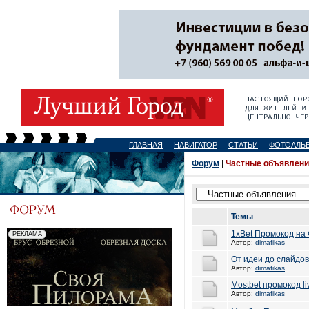
ГЛАВНАЯ
НАВИГАТОР
СТАТЬИ
ФОТОАЛЬ
Форум
|
Частные объявлени
Темы
1xBet Промокод на
Автор:
dimafikas
От идеи до слайдов
Автор:
dimafikas
Mostbet промокод l
Автор:
dimafikas