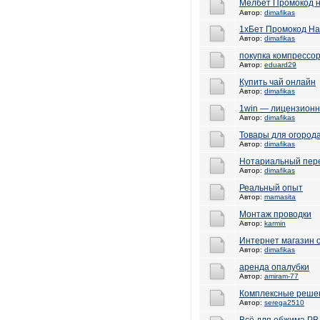
Мелбет Промокод н
Автор:
dimafikas
1хБет Промокод На
Автор:
dimafikas
покупка компрессо
Автор:
eduard29
Купить чай онлайн
Автор:
dimafikas
1win — лицензионн
Автор:
dimafikas
Товары для огорода
Автор:
dimafikas
Нотариальный пере
Автор:
dimafikas
Реальный опыт
Автор:
mamasita
Монтаж проводки
Автор:
karmin
Интернет магазин
Автор:
dimafikas
аренда опалубки
Автор:
amiram-77
Комплексные решен
Автор:
serega2510