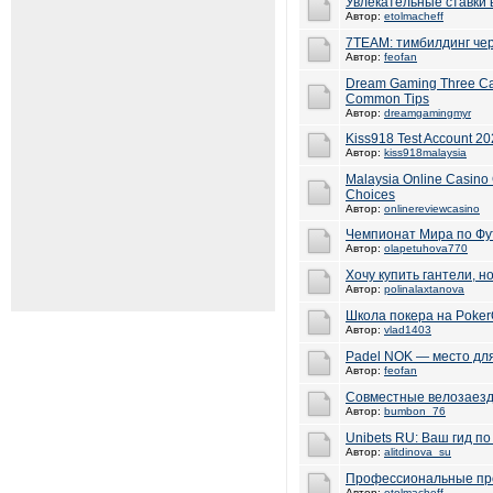
Увлекательные ставки
Автор:
etolmacheff
7TEAM: тимбилдинг чер
Автор:
feofan
Dream Gaming Three Car
Common Tips
Автор:
dreamgamingmyr
Kiss918 Test Account 20
Автор:
kiss918malaysia
Malaysia Online Casino
Choices
Автор:
onlinereviewcasino
Чемпионат Мира по Фу
Автор:
olapetuhova770
Хочу купить гантели, н
Автор:
polinalaxtanova
Школа покера на PokerO
Автор:
vlad1403
Padel NOK — место для
Автор:
feofan
Совместные велозаез
Автор:
bumbon_76
Unibets RU: Ваш гид по
Автор:
alitdinova_su
Профессиональные пр
Автор:
etolmacheff