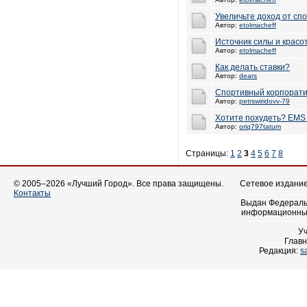
Увеличьте доход от сп
Автор:
etolmacheff
Источник силы и красо
Автор:
etolmacheff
Как делать ставки?
Автор:
dears
Спортивный корпорат
Автор:
petrswiridovv-79
Хотите похудеть? EMS 
Автор:
oriq797tatum
Страницы:
1
2
3
4
5
6
7
8
© 2005–2026 «Лучший Город». Все права защищены.
Сетевое издание 
Контакты
Выдан Федеральн
информационных
У
Главн
Редакция:
s