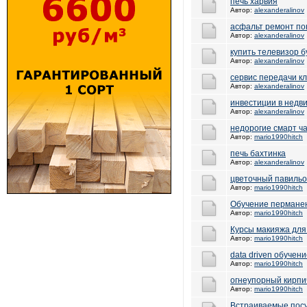
печь харвия
Автор:
alexanderalinov
асфальт ремонт по
Автор:
alexanderalinov
купить телевизор б
Автор:
alexanderalinov
сервис передачи кл
Автор:
alexanderalinov
инвестиции в недв
Автор:
alexanderalinov
недорогие смарт ч
Автор:
mario1990hitch
печь бахтинка
Автор:
alexanderalinov
цветочный павильо
Автор:
mario1990hitch
Обучение пермане
Автор:
mario1990hitch
Курсы макияжа для
Автор:
mario1990hitch
data driven обучен
Автор:
mario1990hitch
огнеупорный кирпи
Автор:
mario1990hitch
Встраиваемые посу