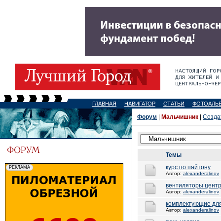
ГЛАВНАЯ
НАВИГАТОР
СТАТЬИ
ФОТОАЛЬ
Форум
|
Мальчишник
|
Созда
Темы
курс по пайтону
Автор:
alexanderalinov
вентиляторы цент
Автор:
alexanderalinov
комплектующие дл
Автор:
alexanderalinov