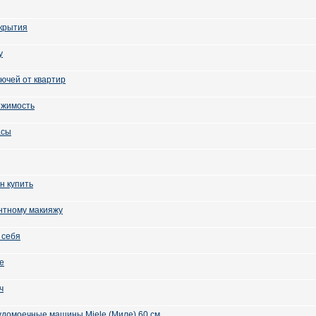
крытия
у
ючей от квартир
ижимость
асы
н купить
нтному макияжу
 себя
ие
ч
домоечные машины Miele (Миле) 60 см