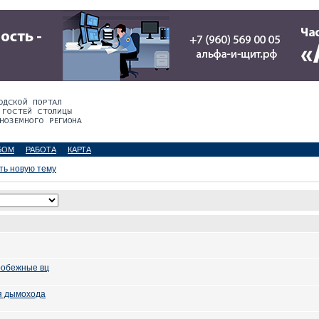
БОМ
РАБОТА
КАРТА
ть новую тему
робежные вц
я дымохода