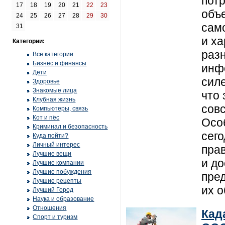
пот
17
18
19
20
21
22
23
объ
24
25
26
27
28
29
30
само
31
и ха
Категории:
раз
Все категории
Бизнес и финансы
инф
Дети
силе
Здоровье
Знакомые лица
что 
Клубная жизнь
сов
Компьютеры, связь
Кот и пёс
Осо
Криминал и безопасность
сего
Куда пойти?
Личный интерес
пра
Лучшие вещи
и д
Лучшие компании
Лучшие побуждения
пре
Лучшие рецепты
их 
Лучший Город
Наука и образование
Отношения
Кад
Спорт и туризм