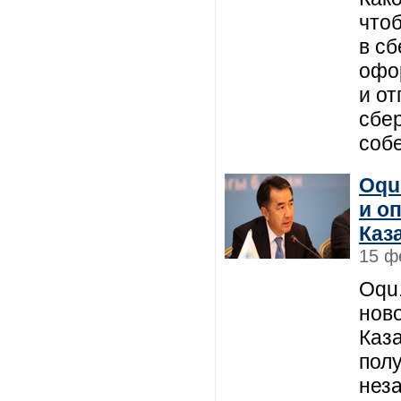
что
в сб
офо
и от
сбер
соб
Oqu
и о
Каз
15 ф
Oqu
нов
Каза
пол
нез