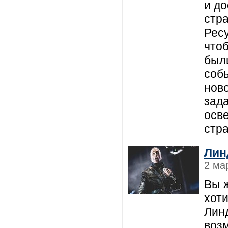
и д
стра
Ресу
что
был
соб
нов
зад
осв
стра
Лин
2 ма
Вы ж
хоти
Линд
воз