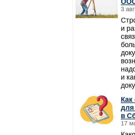
ООО
3 ав
Стр
и ра
свя
бол
доку
воз
надо
и к
док
Как
для
в С
17 м
Как