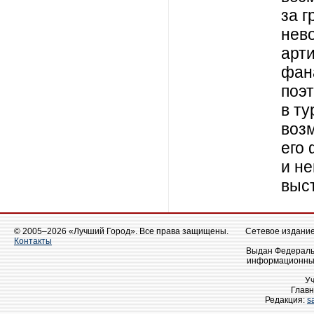
за г
нев
арти
фан
поэт
в ту
воз
его
и н
выс
© 2005–2026 «Лучший Город». Все права защищены.
Сетевое издание 
Контакты
Выдан Федеральн
информационных
У
Главн
Редакция:
s