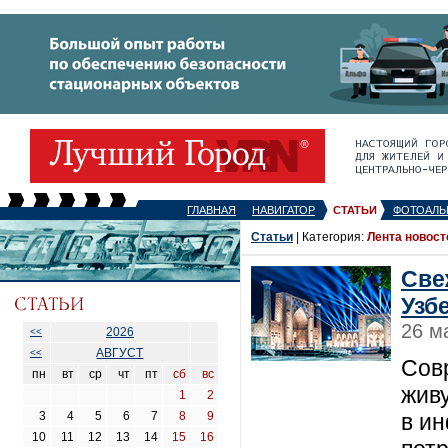
ГЛАВНАЯ
НАВИГАТОР
СТАТЬИ
ФОТОАЛЬ
Статьи
| Категория:
Лента новост
Све
Узб
26 м
2026
<<
АВГУСТ
<<
Сов
пн
вт
ср
чт
пт
сб
вс
жив
1
2
3
4
5
6
7
8
9
в и
10
11
12
13
14
15
16