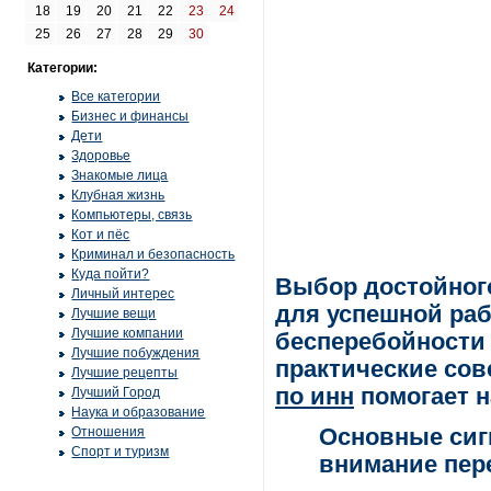
18
19
20
21
22
23
24
25
26
27
28
29
30
Категории:
Все категории
Бизнес и финансы
Дети
Здоровье
Знакомые лица
Клубная жизнь
Компьютеры, связь
Кот и пёс
Криминал и безопасность
Куда пойти?
Выбор достойног
Личный интерес
для успешной раб
Лучшие вещи
Лучшие компании
бесперебойности 
Лучшие побуждения
практические сов
Лучшие рецепты
по инн
помогает н
Лучший Город
Наука и образование
Отношения
Основные сиг
Спорт и туризм
внимание пер