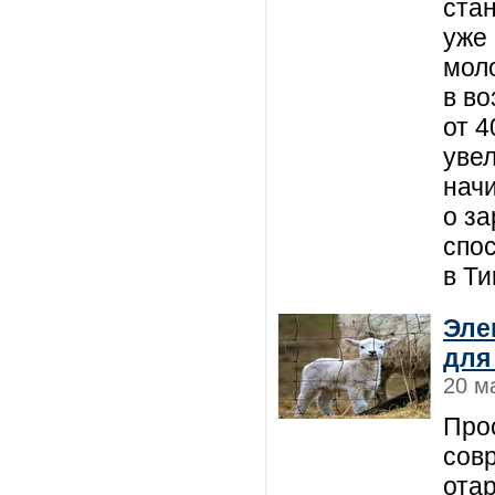
ста
уже 
моло
в во
от 4
уве
нач
о з
спо
в Ти
Эле
для
20 м
Прос
сов
отар