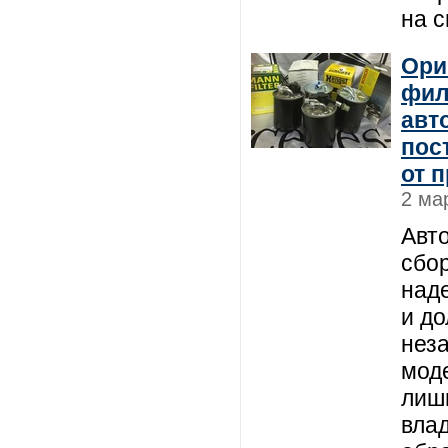
на 
Ори
фил
авт
пос
от 
2 ма
Авт
сбо
над
и до
неза
моде
лишь
вла