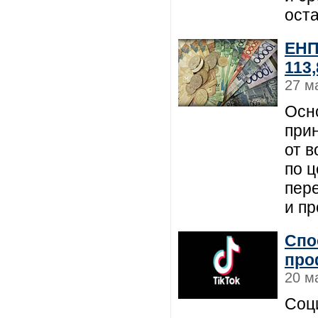
ост
ЕНП
113
27 м
Осн
при
от 
по ц
пер
и пр
Спо
про
20 м
Соци