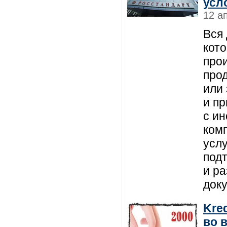
усл
12 а
Вся
кот
про
про
или 
и пр
с и
ком
услу
под
и р
док
Kre
во 