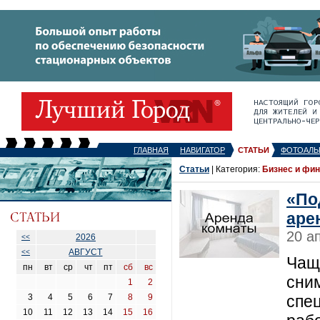
ГЛАВНАЯ
НАВИГАТОР
СТАТЬИ
ФОТОАЛЬ
Статьи
| Категория:
Бизнес и фи
«По
аре
20 а
2026
<<
АВГУСТ
<<
Чащ
пн
вт
ср
чт
пт
сб
вс
сни
1
2
3
4
5
6
7
8
9
спе
10
11
12
13
14
15
16