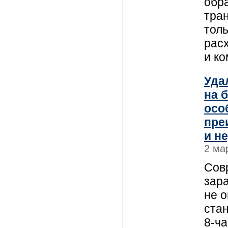
обр
тра
тол
рас
и к
Уда
на 
осо
пре
и н
2 ма
Сов
зар
не 
ста
8-ча