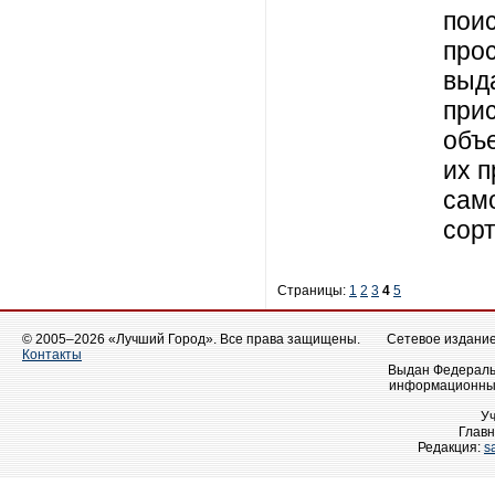
поис
прос
выд
прис
объе
их п
сам
сор
Страницы:
1
2
3
4
5
© 2005–2026 «Лучший Город». Все права защищены.
Сетевое издание 
Контакты
Выдан Федеральн
информационных
У
Главн
Редакция:
s