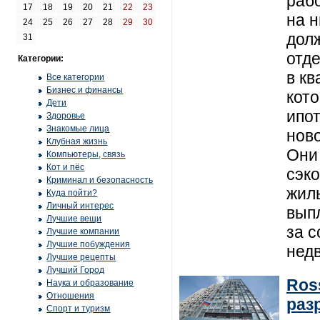
раб
17
18
19
20
21
22
23
на 
24
25
26
27
28
29
30
дол
31
отд
Категории:
в кв
Все категории
Бизнес и финансы
кот
Дети
ипо
Здоровье
Знакомые лица
ново
Клубная жизнь
Они
Компьютеры, связь
Кот и пёс
сэк
Криминал и безопасность
жил
Куда пойти?
Личный интерес
вып
Лучшие вещи
за 
Лучшие компании
Лучшие побуждения
нед
Лучшие рецепты
Лучший Город
Ros
Наука и образование
Отношения
раз
Спорт и туризм