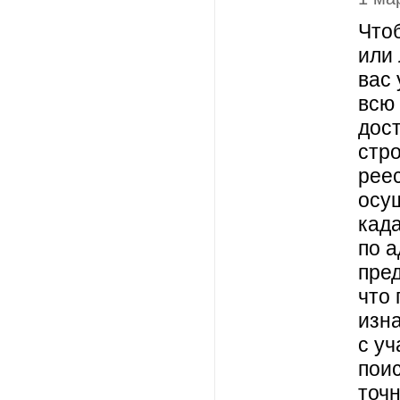
Что
или
вас 
всю
дос
стро
рее
осущ
када
по а
пред
что 
изн
с уч
поис
точн