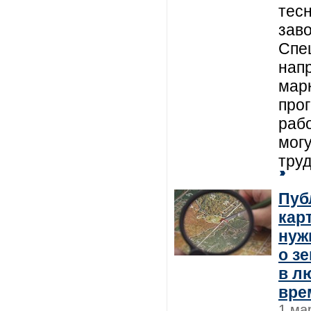
тес
заво
Спе
нап
марк
про
рабо
могу
тру
Пуб
кар
нуж
о з
в л
вре
1 ма