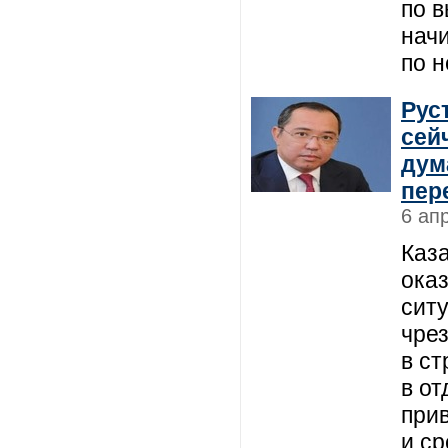
по 
нач
по 
Рус
сей
дум
пер
6 ап
Каз
оказ
сит
чре
в ст
в о
прив
и с