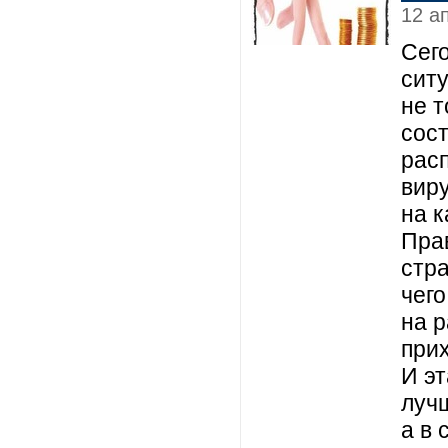
12 а
Сег
сит
не 
сос
рас
виру
на 
Пра
стра
чего
на р
прих
И э
луч
а в 