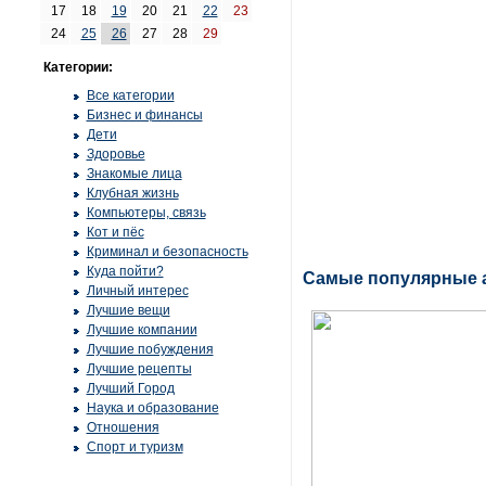
17
18
19
20
21
22
23
24
25
26
27
28
29
Категории:
Все категории
Бизнес и финансы
Дети
Здоровье
Знакомые лица
Клубная жизнь
Компьютеры, связь
Кот и пёс
Криминал и безопасность
Куда пойти?
Самые популярные а
Личный интерес
Лучшие вещи
Лучшие компании
Лучшие побуждения
Лучшие рецепты
Лучший Город
Наука и образование
Отношения
Спорт и туризм