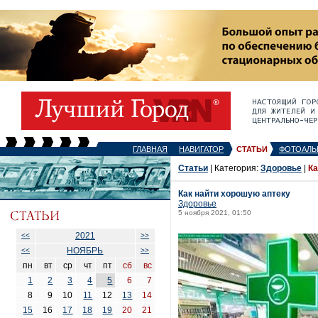
ГЛАВНАЯ
НАВИГАТОР
СТАТЬИ
ФОТОАЛЬ
Статьи
| Категория:
Здоровье
|
Ка
Как найти хорошую аптеку
Здоровье
5 ноября 2021, 01:50
2021
<<
>>
НОЯБРЬ
<<
>>
пн
вт
ср
чт
пт
сб
вс
1
2
3
4
5
6
7
8
9
10
11
12
13
14
15
16
17
18
19
20
21