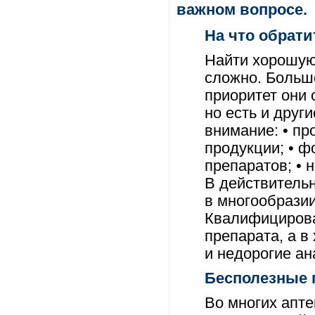
важном вопросе.
На что обрат
Найти хорошую 
сложно. Большо
приоритет они 
но есть и друг
внимание:
• пр
продукции; • ф
препаратов; • 
В действительн
в многообрази
Квалифицирова
препарата, а в
и недорогие ан
Бесполезные 
Во многих апт