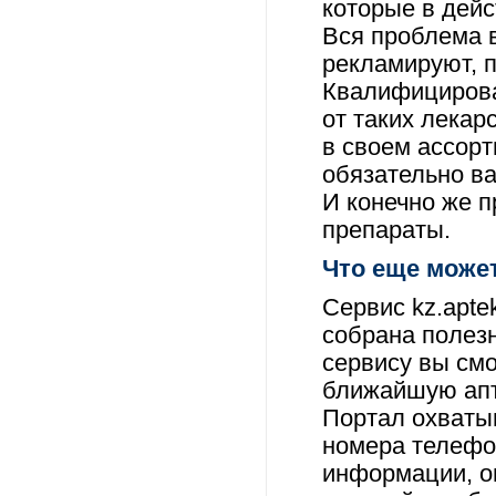
которые в дейс
Вся проблема в
рекламируют, п
Квалифицирова
от таких лекар
в своем ассор
обязательно ва
И конечно же 
препараты.
Что еще може
Сервис kz.apte
собрана полез
сервису вы смо
ближайшую апт
Портал охватыв
номера телефон
информации, о