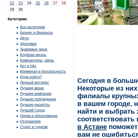
22
23
24
25
26
27
28
29
30
Категории:
Все категории
Бизнес и финансы
Дети
Здоровье
Знакомые лица
Клубная жизнь
Компьютеры, связь
Кот и пёс
Криминал и безопасность
Куда пойти?
Сегодня в больши
Личный интерес
Некоторые из них
Лучшие вещи
Лучшие компании
филиалы крупных 
Лучшие побуждения
в вашем городе, н
Лучшие рецепты
найти и выбрать 
Лучший Город
Наука и образование
соответствовать
Отношения
в Астане
поможет 
Спорт и туризм
вам не ошибитьс