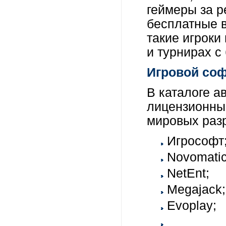
геймеры за р
бесплатные в
такие игроки
и турнирах 
Игровой соф
В каталоге а
лицензионный
мировых разр
Игрософт
Novomatic
NetEnt;
Megajack;
Evoplay;