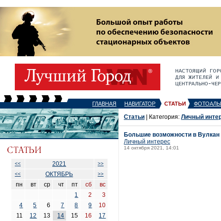
ГЛАВНАЯ
НАВИГАТОР
СТАТЬИ
ФОТОАЛЬ
Статьи
| Категория:
Личный инте
Большие возможности в Вулкан
Личный интерес
14 октября 2021, 14:01
2021
<<
>>
ОКТЯБРЬ
<<
>>
пн
вт
ср
чт
пт
сб
вс
1
2
3
4
5
6
7
8
9
10
11
12
13
14
15
16
17