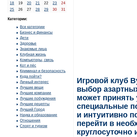
18
19
20
21
22
23
24
25
26
27
28
29
30
31
Категории:
Все категории
Бизнес и финансы
Дети
Здоровье
Знакомые лица
Клубная жизнь
Компьютеры, связь
Кот и пёс
Криминал и безопасность
Куда пойти?
Игровой клуб В
Личный интерес
выбор азартны
Лучшие вещи
Лучшие компании
может принять 
Лучшие побуждения
Лучшие рецепты
специальные по
Лучший Город
и интуитивно п
Наука и образование
Отношения
перейти в необ
Спорт и туризм
круглосуточно 