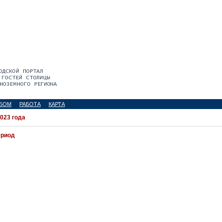
БОМ
РАБОТА
КАРТА
2023 года
ериод