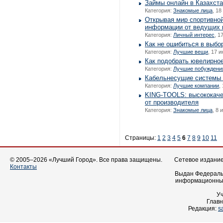
Займы онлайн в Казахст
Категория:
Знакомые лица
, 18
Открывая мир спортивной
информации от ведущих к
Категория:
Личный интерес
, 1
Как не ошибиться в выбо
Категория:
Лучшие вещи
, 17 
Как подобрать ювелирное
Категория:
Лучшие побуждени
Кабельнесущие системы
Категория:
Лучшие компании
,
KING-TOOLS: высококаче
от производителя
Категория:
Знакомые лица
, 8 
Страницы:
1
2
3
4
5
6
7
8
9
10
11
© 2005–2026 «Лучший Город». Все права защищены.
Сетевое издание 
Контакты
Выдан Федеральн
информационных
У
Главн
Редакция:
s