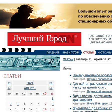
ГЛАВНАЯ
НАВИГАТОР
СТАТЬИ
ФОТОАЛЬ
Статьи
| Категория:
| Архив за:
20
Июль
Почему школьное образо
Категория:
Наука и образован
2021
<<
>>
Где найти правильные от
языку за третий класс
АВГУСТ
<<
>>
Категория:
Наука и образован
пн
вт
ср
чт
пт
сб
вс
Виды грузов, допускаемы
1
транспортом
Категория:
Личный интерес
, 1
2
3
4
5
6
7
8
Мультифел для кошек: к
9
10
11
12
13
14
15
защиты питомца