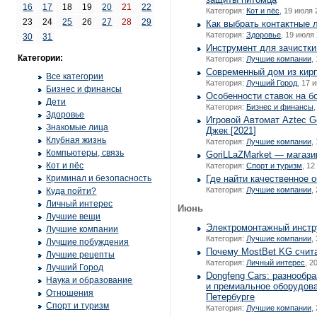
16
17
18
19
20
21
22
Категория:
Кот и пёс
, 19 июля 
23
24
25
26
27
28
29
Как выбрать контактные 
Категория:
Здоровье
, 19 июля 
30
31
Инструмент для зачистки
Категории:
Категория:
Лучшие компании
,
Современный дом из кир
Все категории
Категория:
Лучший Город
, 17 
Бизнес и финансы
Особенности ставок на бо
Дети
Категория:
Бизнес и финансы
Здоровье
Игровой Автомат Aztec G
Знакомые лица
Джек [2021]
Клубная жизнь
Категория:
Лучшие компании
,
Компьютеры, связь
GoriLLaZMarket — магази
Кот и пёс
Категория:
Спорт и туризм
, 12
Криминал и безопасность
Где найти качественное 
Категория:
Лучшие компании
,
Куда пойти?
Личный интерес
Июнь
Лучшие вещи
Электромонтажный инстр
Лучшие компании
Категория:
Лучшие компании
,
Лучшие побуждения
Почему MostBet KG счит
Лучшие рецепты
Категория:
Личный интерес
, 2
Лучший Город
Dongfeng Cars: разнообр
Наука и образование
и премиальное оборудова
Отношения
Петербурге
Спорт и туризм
Категория:
Лучшие компании
,