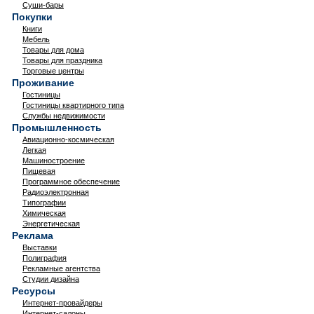
Суши-бары
Покупки
Книги
Мебель
Товары для дома
Товары для праздника
Торговые центры
Проживание
Гостиницы
Гостиницы квартирного типа
Службы недвижимости
Промышленность
Авиационно-космическая
Легкая
Машиностроение
Пищевая
Программное обеспечение
Радиоэлектронная
Типографии
Химическая
Энергетическая
Реклама
Выставки
Полиграфия
Рекламные агентства
Студии дизайна
Ресурсы
Интернет-провайдеры
Интернет-салоны