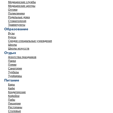
Медицинские службы
Медицинские центры
Оптики
Поликлиники
Родильные дома
Стоматология
Травмпункты
Образование
Вузы
Курсы
Средне-специальные учреждения
Школы
Школы искусств
Отдых
Агентства праздников
Парки
Пляжи
Санатории
Турбазы
Турфирмы
Питание
Бары
Кафе
Кондитерские
Кофейни
Пабы
Пиццерии
Рестораны
Столовые