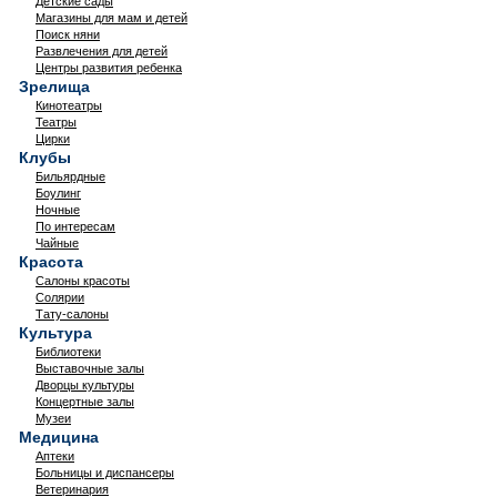
Детские сады
Магазины для мам и детей
Поиск няни
Развлечения для детей
Центры развития ребенка
Зрелища
Кинотеатры
Театры
Цирки
Клубы
Бильярдные
Боулинг
Ночные
По интересам
Чайные
Красота
Салоны красоты
Солярии
Тату-салоны
Культура
Библиотеки
Выставочные залы
Дворцы культуры
Концертные залы
Музеи
Медицина
Аптеки
Больницы и диспансеры
Ветеринария