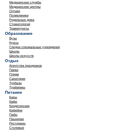
Медицинские службы
Медицинские центры
Оптики
Поликлиники
Родильные дома
Стоматология
Травмпункты
Образование
Вузы
Курсы
Средне-специальные учреждения
Школы
Школы искусств
Отдых
Агентства праздников
Парки
Пляжи
Санатории
Турбазы
Турфирмы
Питание
Бары
Кафе
Кондитерские
Кофейни
Пабы
Пиццерии
Рестораны
Столовые