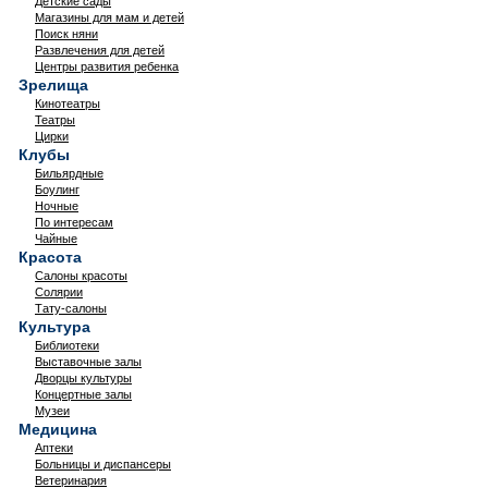
Детские сады
Магазины для мам и детей
Поиск няни
Развлечения для детей
Центры развития ребенка
Зрелища
Кинотеатры
Театры
Цирки
Клубы
Бильярдные
Боулинг
Ночные
По интересам
Чайные
Красота
Салоны красоты
Солярии
Тату-салоны
Культура
Библиотеки
Выставочные залы
Дворцы культуры
Концертные залы
Музеи
Медицина
Аптеки
Больницы и диспансеры
Ветеринария