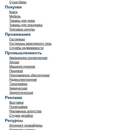
Суши-бары
Покупки
Книги
Мебель
Товары для дома
Товары для праздника
Торговые центры
Проживание
Гостиницы
Гостиницы квартирного типа
Службы недвижимости
Промышленность
Авиационно-космическая
Легкая
Машиностроение
Пищевая
Программное обеспечение
Радиоэлектронная
Типографии
Химическая
Энергетическая
Реклама
Выставки
Полиграфия
Рекламные агентства
Студии дизайна
Ресурсы
Интернет-провайдеры
Интернет-салоны