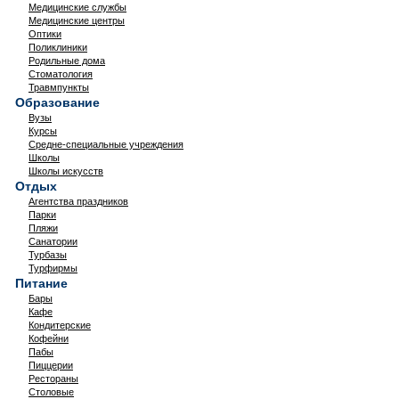
Медицинские службы
Медицинские центры
Оптики
Поликлиники
Родильные дома
Стоматология
Травмпункты
Образование
Вузы
Курсы
Средне-специальные учреждения
Школы
Школы искусств
Отдых
Агентства праздников
Парки
Пляжи
Санатории
Турбазы
Турфирмы
Питание
Бары
Кафе
Кондитерские
Кофейни
Пабы
Пиццерии
Рестораны
Столовые