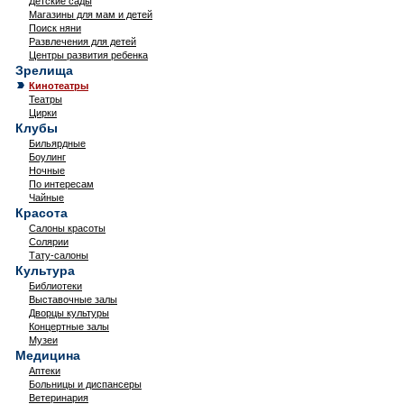
Детские сады
Магазины для мам и детей
Поиск няни
Развлечения для детей
Центры развития ребенка
Зрелища
Кинотеатры
Театры
Цирки
Клубы
Бильярдные
Боулинг
Ночные
По интересам
Чайные
Красота
Салоны красоты
Солярии
Тату-салоны
Культура
Библиотеки
Выставочные залы
Дворцы культуры
Концертные залы
Музеи
Медицина
Аптеки
Больницы и диспансеры
Ветеринария