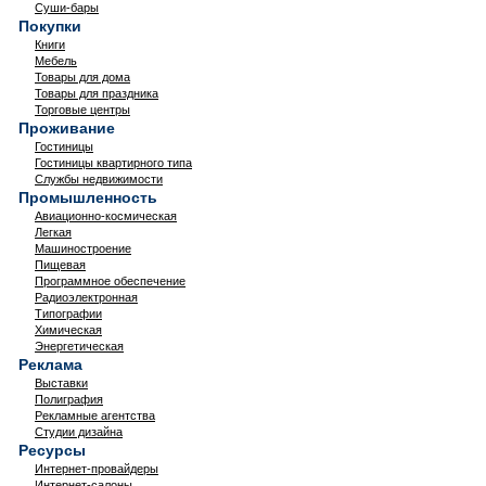
Суши-бары
Покупки
Книги
Мебель
Товары для дома
Товары для праздника
Торговые центры
Проживание
Гостиницы
Гостиницы квартирного типа
Службы недвижимости
Промышленность
Авиационно-космическая
Легкая
Машиностроение
Пищевая
Программное обеспечение
Радиоэлектронная
Типографии
Химическая
Энергетическая
Реклама
Выставки
Полиграфия
Рекламные агентства
Студии дизайна
Ресурсы
Интернет-провайдеры
Интернет-салоны