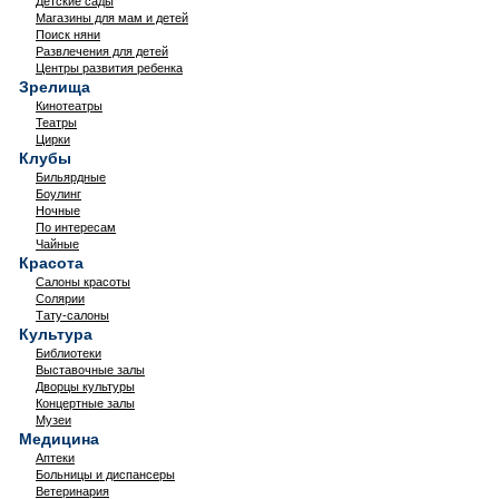
Детские сады
Магазины для мам и детей
Поиск няни
Развлечения для детей
Центры развития ребенка
Зрелища
Кинотеатры
Театры
Цирки
Клубы
Бильярдные
Боулинг
Ночные
По интересам
Чайные
Красота
Салоны красоты
Солярии
Тату-салоны
Культура
Библиотеки
Выставочные залы
Дворцы культуры
Концертные залы
Музеи
Медицина
Аптеки
Больницы и диспансеры
Ветеринария