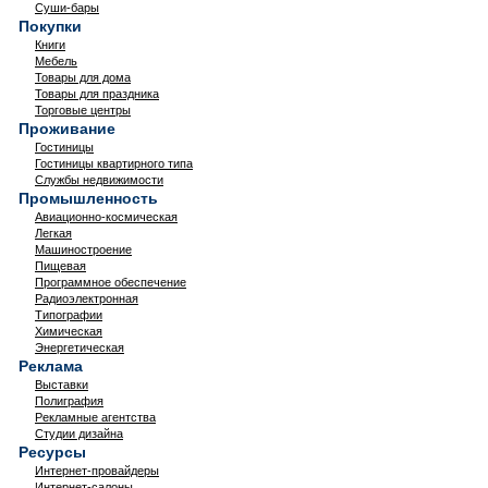
Суши-бары
Покупки
Книги
Мебель
Товары для дома
Товары для праздника
Торговые центры
Проживание
Гостиницы
Гостиницы квартирного типа
Службы недвижимости
Промышленность
Авиационно-космическая
Легкая
Машиностроение
Пищевая
Программное обеспечение
Радиоэлектронная
Типографии
Химическая
Энергетическая
Реклама
Выставки
Полиграфия
Рекламные агентства
Студии дизайна
Ресурсы
Интернет-провайдеры
Интернет-салоны