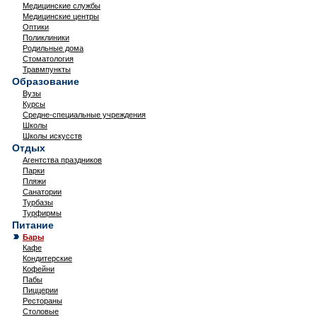
Медицинские службы
Медицинские центры
Оптики
Поликлиники
Родильные дома
Стоматология
Травмпункты
Образование
Вузы
Курсы
Средне-специальные учреждения
Школы
Школы искусств
Отдых
Агентства праздников
Парки
Пляжи
Санатории
Турбазы
Турфирмы
Питание
Бары
Кафе
Кондитерские
Кофейни
Пабы
Пиццерии
Рестораны
Столовые