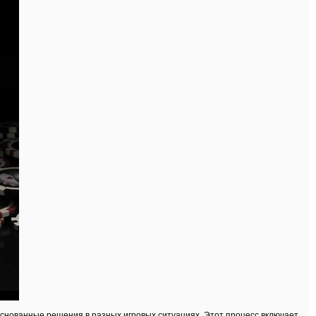
основанные решения в разных игровых ситуациях. Этот процесс включает