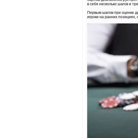
в себя несколько шагов и т
Первым шагом при оценке ди
игроки на ранних позициях, 