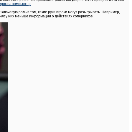
ерок на компьютер
.
ключевую роль в том, какие руки игроки могут разыгрывать. Например,
к как у них меньше информации о действиях соперников.