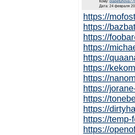
Кому:
olapetuhova77
Дата: 24 февраля 20
https://mofos
https://bazba
https://foob
https://micha
https://quaa
https://kekom
https://nano
https://joran
https://tone
https://dirty
https://temp
https://openof