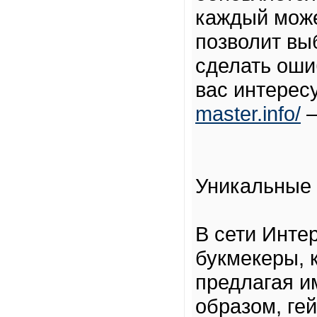
каждый може
позволит вы
сделать ошиб
вас интерес
master.info/
—
Уникальные 
В сети Инте
букмекеры, 
предлагая и
образом, ге