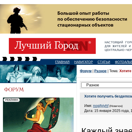
ГЛАВНАЯ
НАВИГАТОР
СТАТЬИ
ФОТОАЛЬ
Форум
|
Разное
| Тема:
Хотите
Хотите получить бездепоз
Имя:
nogjfyjyhf
(Новичок)
Дата: 15 января 2025 года, 
Каждый знае