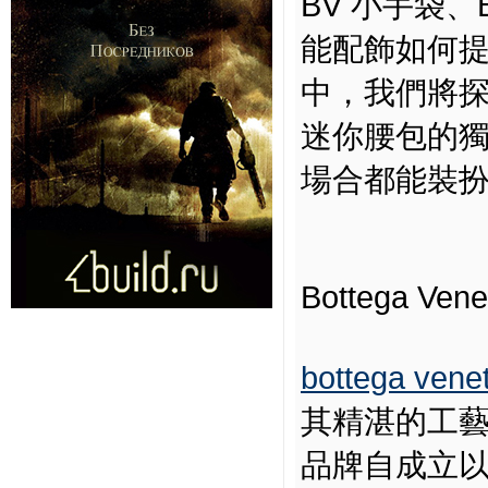
BV 小手袋、
能配飾如何
中，我們將探討 B
迷你腰包的
場合都能裝
Bottega 
bottega vene
其精湛的工
品牌自成立