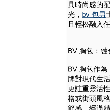
具時尚感的
光，
bv 包男
且輕松融入
BV 胸包：
BV 胸包作為 
牌對現代生
更註重靈活
格或街頭風
節感，經過