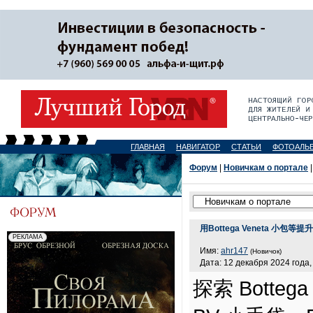
ГЛАВНАЯ
НАВИГАТОР
СТАТЬИ
ФОТОАЛЬ
Форум
|
Новичкам о портале
|
用Bottega Veneta 小包等
Имя:
ahr147
(Новичок)
Дата: 12 декабря 2024 года,
探索 Botte