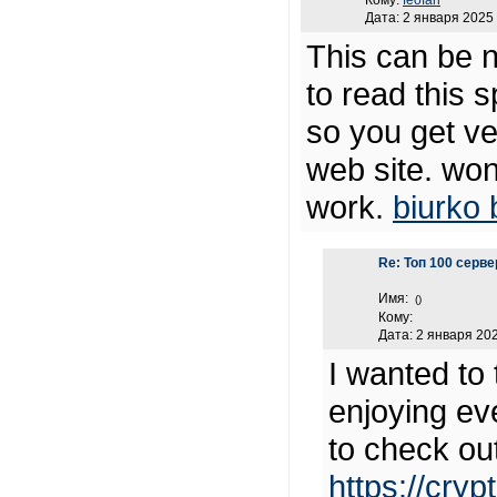
Кому:
feofan
Дата: 2 января 2025 
This can be ne
to read this s
so you get ve
web site. won
work.
biurko 
Re: Топ 100 серв
Имя:
()
Кому:
Дата: 2 января 202
I wanted to 
enjoying eve
to check ou
https://cry