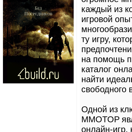
каждый из к
игровой опы
многообрази
ту игру, кот
предпочтени
на помощь 
каталог онл
найти идеал
свободного 
Одной из кл
MMOTOP явля
онлайн-игр,