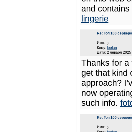
and contains 
lingerie
Re: Топ 100 сервер
Имя:
()
Кому:
feofan
Дата: 2 января 2025 
Thanks for a 
get that kind 
approach? I’v
now operating
such info.
fot
Re: Топ 100 сервер
Имя:
()