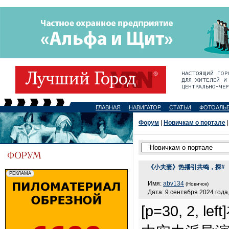
ГЛАВНАЯ
НАВИГАТОР
СТАТЬИ
ФОТОАЛЬ
Форум
|
Новичкам о портале
|
《小夫妻》热播引共鸣，探#
Имя:
abv134
(Новичок)
Дата: 9 сентября 2024 года,
[p=30, 2