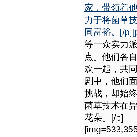
家，带领着
力于将菌草
同富裕。[/p][
等一众实力
点。他们各
欢一起，共
剧中，他们
挑战，却始
菌草技术在异
花朵。[/p]
[img=533,355