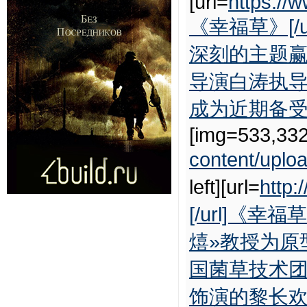
[url=
https://
《幸福草》[
深刻的主题
导演白涛执导
成为近期备受瞩
[img=533,332
content/uplo
left][url=
http:
[/url]《
熺»教授为原
国菌草技术
饰演的黎长