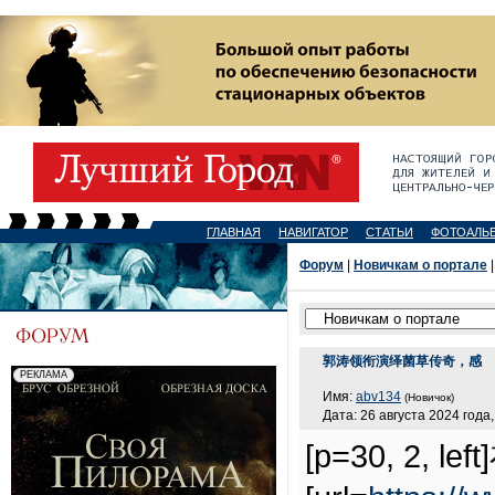
ГЛАВНАЯ
НАВИГАТОР
СТАТЬИ
ФОТОАЛЬ
Форум
|
Новичкам о портале
|
郭涛领衔演绎菌草传奇，感
Имя:
abv134
(Новичок)
Дата: 26 августа 2024 года,
[p=30, 2,