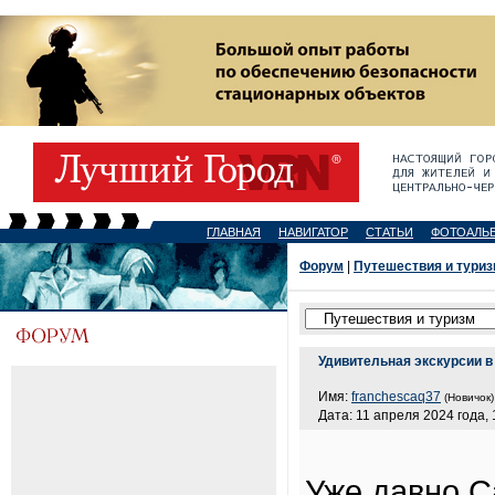
ГЛАВНАЯ
НАВИГАТОР
СТАТЬИ
ФОТОАЛЬ
Форум
|
Путешествия и тури
Удивительная экскурсии в
Имя:
franchescaq37
(Новичок)
Дата: 11 апреля 2024 года, 
Уже давно С