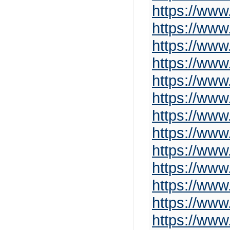
https://www
https://www
https://www
https://www
https://www
https://www
https://ww
https://www
https://www
https://www
https://www
https://www
https://www