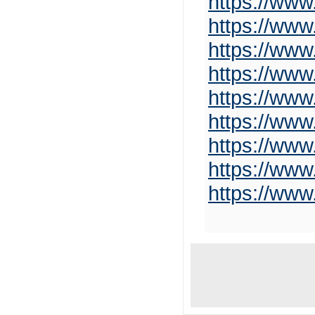
https://ww
https://ww
https://ww
https://www
https://ww
https://ww
https://www
https://www
https://www