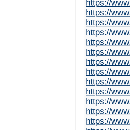
https://ww
https://www
https://www
https://ww
https://ww
https://ww
https://www
https://www
https://www
https://www
https://www
https://www
https://ww