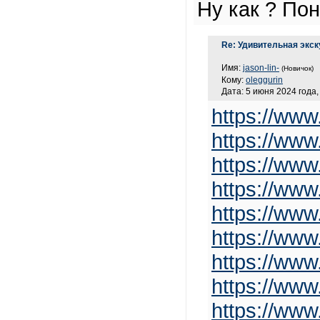
Ну как ? По
Re: Удивительная экск
Имя:
jason-lin-
(Новичок)
Кому:
oleggurin
Дата: 5 июня 2024 года,
https://ww
https://www
https://ww
https://ww
https://www
https://ww
https://www
https://ww
https://ww