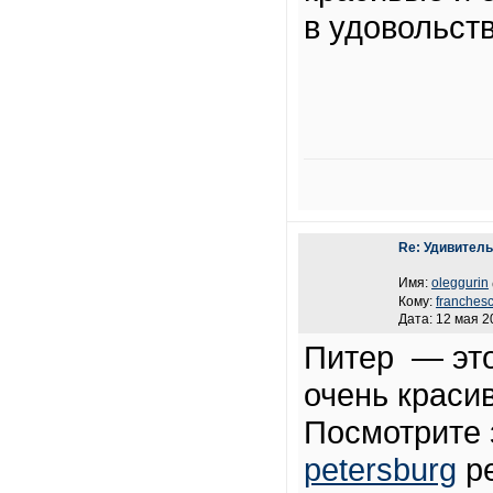
в удовольств
Re: Удивитель
Имя:
oleggurin
Кому:
franches
Дата: 12 мая 2
Питер — это
очень краси
Посмотрите
petersburg
ре