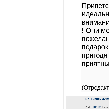
Приветс
идеальн
внимани
! Они м
пожелан
подарок.
пригодя
приятны
(Отредак
Re: Купить муж
Имя:
fighter
(Нович