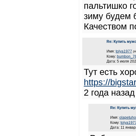
пальтишко г
зиму будем 
Качеством п
Re: Купить муж
Имя:
tolya1977
(Н
Кому:
bumbon_7
Дата: 5 июля 202
Тут есть хо
https://bigst
2 года назад
Re: Купить му
Имя:
olapetuh
Кому:
tolya197
Дата: 11 январ