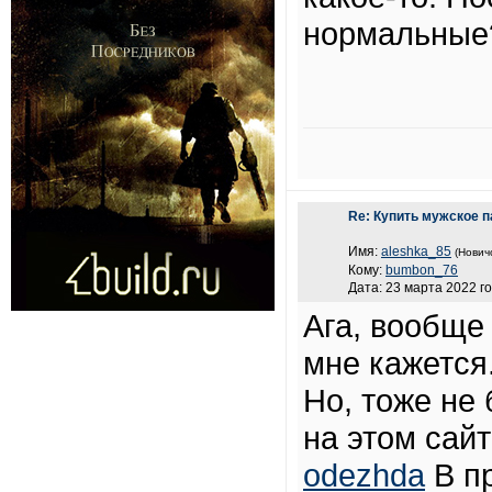
нормальные
Re: Купить мужское п
Имя:
aleshka_85
(Нович
Кому:
bumbon_76
Дата: 23 марта 2022 го
Ага, вообще
мне кажется
Но, тоже не
на этом сай
odezhda
В пр