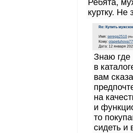
Ребята, му
куртку. Не
Re: Купить мужско
Имя:
serega2510
(Но
Кому:
olapetuhova7
Дата: 12 января 202
Знаю где
в каталог
вам сказа
предпочт
на качест
и функцио
то покупа
сидеть и 