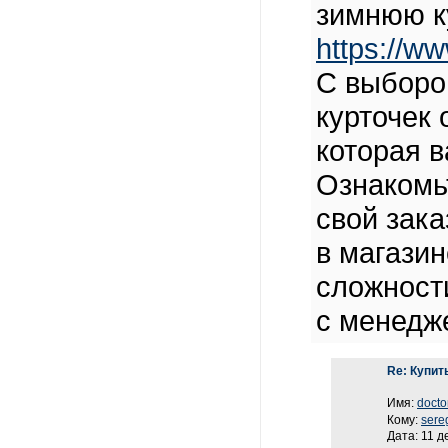
зимнюю к
https://w
С выбором
курточек 
которая в
Ознакомь
свой зака
в магазин
сложности
с менедж
Re: Купит
Имя:
docto
Кому:
sere
Дата: 11 д