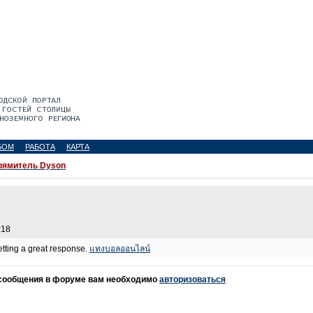
БОМ
РАБОТА
КАРТА
ямитель Dyson
:18
getting a great response.
แทงบอลออนไลน์
 сообщения в форуме вам необходимо
авторизоваться