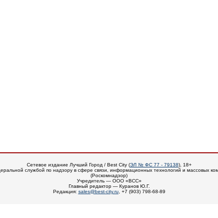
Сетевое издание Лучший Город / Best City (
ЭЛ № ФС 77 - 79138
), 18+
еральной службой по надзору в сфере связи, информационных технологий и массовых ко
(Роскомнадзор)
Учредитель — ООО «ВСС»
Главный редактор — Куранов Ю.Г.
Редакция:
sales@best-city.ru
, +7 (903) 798-68-89