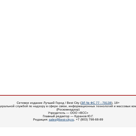
Сетевое издание Лучший Город / Best City (
ЭЛ № ФС 77 - 79138
), 18+
еральной службой по надзору в сфере связи, информационных технологий и массовых ко
(Роскомнадзор)
Учредитель — ООО «ВСС»
Главный редактор — Куранов Ю.Г.
Редакция:
sales@best-city.ru
, +7 (903) 798-68-89