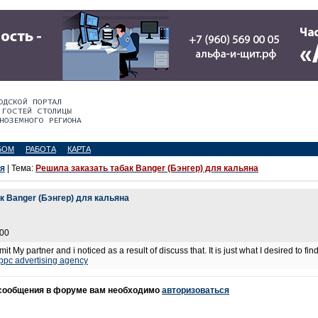
БОМ
РАБОТА
КАРТА
я
| Тема:
Решила заказать табак Banger (Бэнгер) для кальяна
к Banger (Бэнгер) для кальяна
:00
mit My partner and i noticed as a result of discuss that. It is just what I desired to
ppc advertising agency
 сообщения в форуме вам необходимо
авторизоваться