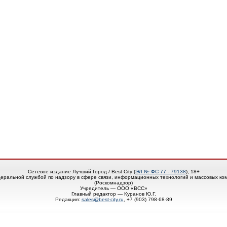
Сетевое издание Лучший Город / Best City (
ЭЛ № ФС 77 - 79138
), 18+
еральной службой по надзору в сфере связи, информационных технологий и массовых ко
(Роскомнадзор)
Учредитель — ООО «ВСС»
Главный редактор — Куранов Ю.Г.
Редакция:
sales@best-city.ru
, +7 (903) 798-68-89