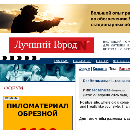
ГЛАВНАЯ
НАВИГАТОР
СТАТЬИ
ФОТОАЛЬ
Форум
|
Красота
| Тема:
Витам
Re: Витамины с L-теанино
Имя:
seoservices
(Новичок)
Дата: 27 апреля 2026 года, 
Positive site, where did u come 
and I really like your style. Th
Для того чтобы размещать 