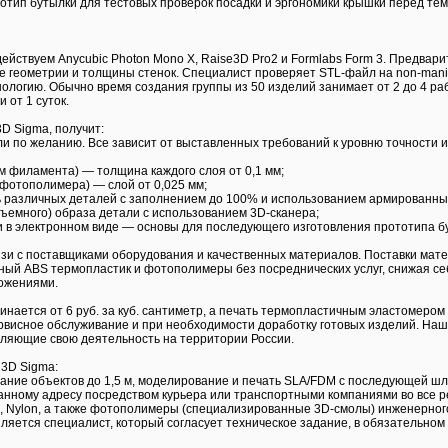
тип бутылки для тестовых проверок посадки и эргономики крышки перед тем
ействуем Anycubic Photon Mono X, Raise3D Pro2 и Formlabs Form 3. Предва
е геометрии и толщины стенок. Специалист проверяет STL-файл на non-manif
ологию. Обычно время создания группы из 50 изделий занимает от 2 до 4 раб
 от 1 суток.
3D Sigma, получит:
ли по желанию. Все зависит от выставленных требований к уровню точности 
м филамента) — толщина каждого слоя от 0,1 мм;
 фотополимера) — слой от 0,025 мм;
ь различных деталей с заполнением до 100% и использованием армированны
бъемного) образа детали с использованием 3D-сканера;
и в электронном виде — основы для последующего изготовления прототипа б
язи с поставщиками оборудования и качественных материалов. Поставки мат
ый ABS термопластик и фотополимеры без посреднических услуг, снижая се
ожениями.
инается от 6 руб. за куб. сантиметр, а печать термопластичным эластомером
рвисное обслуживание и при необходимости доработку готовых изделий. На
ляющие свою деятельность на территории России.
 3D Sigma:
вание объектов до 1,5 м, моделирование и печать SLA/FDM с последующей ш
занному адресу посредством курьера или транспортными компаниями во все р
, Nylon, а также фотополимеры (специализированные 3D-смолы) инженерного
пляется специалист, который согласует техническое задание, в обязательно