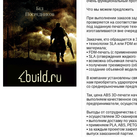
очень функциональный прото
Что мы можем предложить
При выполнении заказов зад
проверяется на соответстви
под заданную печатную техн
изготавливаются вне очереди
Заказчик, кто обращается в 
• технологии SLA или FDM и
материала;
• FDM-печать (с применение
• SLA (отверждения жидкого
• возможна объемная печат
• получение трехмерного (о
• создание объемной модел
В компании установлены св
нам приобретать ударопрочн
со среднерыночными предл
Так, цена ABS 3D-печати нач
выполняем качественное се
предприниматели, осуществ
Выгоды от сотрудничества с
• осуществляем 3D-сканиро
• выполним доставку по ука
• применяем PLA, ABS, PETG
• за каждым проектом закре
выпуск заказанной партии.