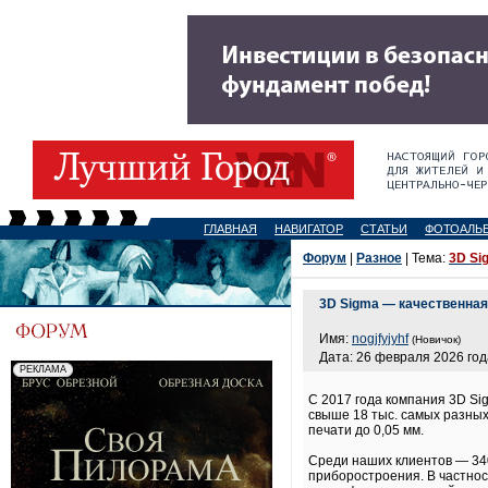
ГЛАВНАЯ
НАВИГАТОР
СТАТЬИ
ФОТОАЛЬ
Форум
|
Разное
| Тема:
3D Si
3D Sigma — качественная 
Имя:
nogjfyjyhf
(Новичок)
Дата: 26 февраля 2026 год
С 2017 года компания 3D Si
свыше 18 тыс. самых разных
печати до 0,05 мм.
Среди наших клиентов — 34
приборостроения. В частнос