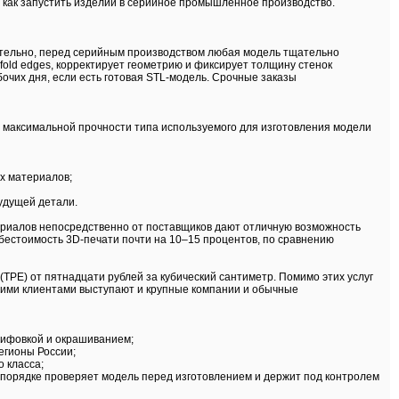
 как запустить изделий в серийное промышленное производство.
рительно, перед серийным производством любая модель тщательно
old edges, корректирует геометрию и фиксирует толщину стенок
очих дня, если есть готовая STL-модель. Срочные заказы
и максимальной прочности типа используемого для изготовления модели
х материалов;
удущей детали.
ериалов непосредственно от поставщиков дают отличную возможность
бестоимость 3D-печати почти на 10–15 процентов, по сравнению
 (TPE) от пятнадцати рублей за кубический сантиметр. Помимо этих услуг
шими клиентами выступают и крупные компании и обычные
лифовкой и окрашиванием;
егионы России;
 класса;
м порядке проверяет модель перед изготовлением и держит под контролем