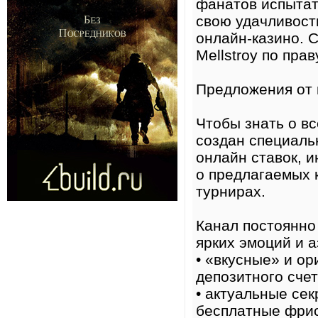
фанатов испытат
свою удачливост
онлайн-казино. 
Mellstroy по пра
Предложения от 
Чтобы знать о в
создан специаль
онлайн ставок, 
о предлагаемых 
турнирах.
Канал постоянно
ярких эмоций и а
• «вкусные» и о
депозитного счет
• актуальные се
бесплатные фрис