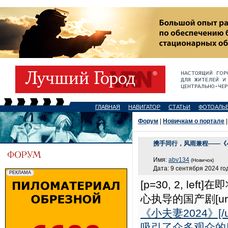
ГЛАВНАЯ
НАВИГАТОР
СТАТЬИ
ФОТОАЛЬ
Форум
|
Новичкам о портале
|
携手同行，风雨兼程——《
Имя:
abv134
(Новичок)
Дата: 9 сентября 2024 год
[p=30, 2, 
心执导的国产剧[ur
《小夫妻2024》
吸引了众多观众的