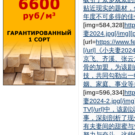
贴近现实的题材，
年度不可多得的佳作。
[img=584,328]
htt
妻2024.jpg[/img][
[url=
https://www
[/url]《小夫
京飞、齐溪、张云
骨的加盟，为该剧
技，共同勾勒出一
姻、家庭、事业等多
[img=596,334]
htt
妻2024-2.jpg[/img
TV[/url]中
事，深刻剖析了现
有夫妻间的甜蜜与
努力与奋斗。这些