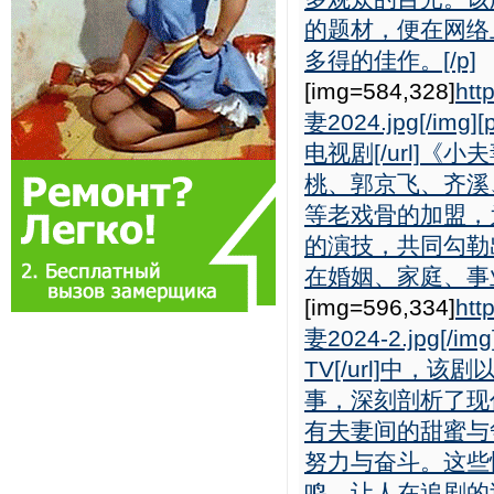
的题材，便在网络
多得的佳作。[/p]
[img=584,328]
htt
妻2024.jpg[/img][
电视剧[/url]
桃、郭京飞、齐溪
等老戏骨的加盟，
的演技，共同勾勒
在婚姻、家庭、事业
[img=596,334]
htt
妻2024-2.jpg[/img
TV[/url]中
事，深刻剖析了现
有夫妻间的甜蜜与
努力与奋斗。这些
鸣，让人在追剧的