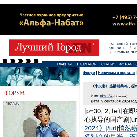
ГЛАВНАЯ
НАВИГАТОР
СТАТЬИ
ФОТОАЛЬ
Форум
|
Новичкам о портале
|
《小夫妻》热播引共鸣，探#
Имя:
abv134
(Новичок)
Дата: 9 сентября 2024 год
[p=30, 2, 
心执导的国产剧[ur
2024》[/ur
多观众的目光。该