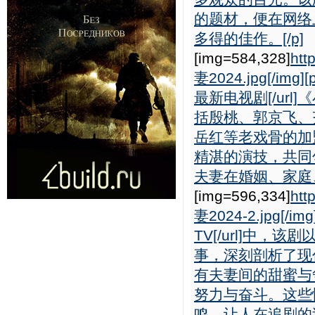
的题材，便在网络
多得的佳作。[/p]
[img=584,328]
htt
妻2024.jpg[/img][
最新电视剧[/ur
括殷桃、郭京飞、
岳红等老戏骨的加
精湛的演技，共同
夫妻在婚姻、家庭、
[img=596,334]
htt
妻2024-2.jpg[/img
TV[/url]中
事，深刻剖析了现
有夫妻间的甜蜜与
努力与奋斗。这些
鸣，让人在追剧的