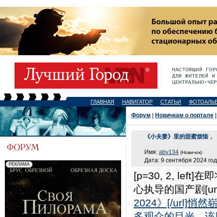
ГЛАВНАЯ
НАВИГАТОР
СТАТЬИ
ФОТОАЛЬ
Форум
|
Новичкам о портале
|
《小夫妻》里的甜蜜烦恼，
Имя:
abv134
(Новичок)
Дата: 9 сентября 2024 год
[p=30, 2, 
心执导的国产剧[ur
2024》[/ur
多观众的目光。该